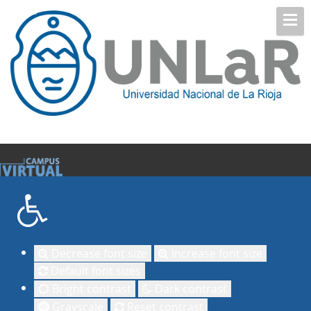
Decrease font size
Increase font size
Default font sizes
Bright contrast
Dark contrast
Grayscale
Reset contrast