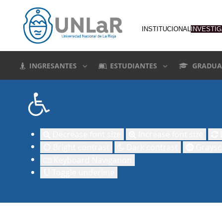
INSTITUCIONAL
INVESTI
INGRESANTES
ESTUDIANTES
GRADUA
Decrease font size
Increase font size
D
Bright contrast
Dark contrast
Graysc
Keyboard Navigation
Toggle underline