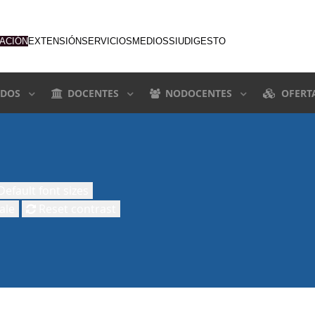
GACIÓN
EXTENSIÓN
SERVICIOS
MEDIOS
SIU
DIGESTO
DOS
DOCENTES
NODOCENTES
OFERT
efault font sizes
ale
Reset contrast