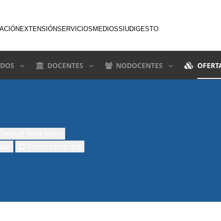
GACIÓN
EXTENSIÓN
SERVICIOS
MEDIOS
SIU
DIGESTO
DOS
DOCENTES
NODOCENTES
OFERT
efault font sizes
ale
Reset contrast