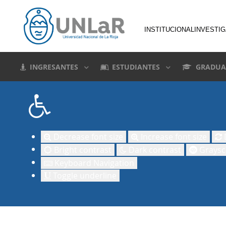
INSTITUCIONAL
INVESTI
INGRESANTES
ESTUDIANTES
GRADUA
Decrease font size
Increase font size
D
Bright contrast
Dark contrast
Graysc
Keyboard Navigation
Toggle underline