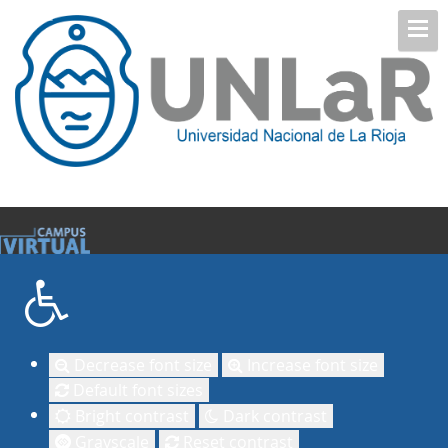
Decrease font size
Increase font size
Default font sizes
Bright contrast
Dark contrast
Grayscale
Reset contrast