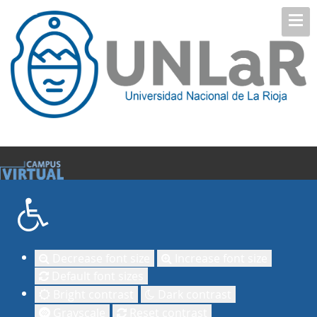
Decrease font size
Increase font size
Default font sizes
Bright contrast
Dark contrast
Grayscale
Reset contrast