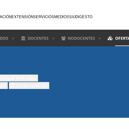
GACIÓN
EXTENSIÓN
SERVICIOS
MEDIOS
SIU
DIGESTO
DOS
DOCENTES
NODOCENTES
OFERT
efault font sizes
ale
Reset contrast