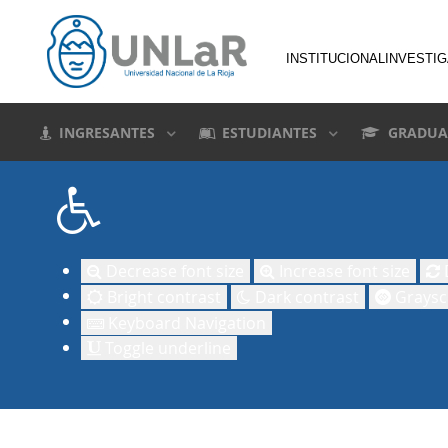
INSTITUCIONAL
INVESTI
INGRESANTES
ESTUDIANTES
GRADUA
Decrease font size
Increase font size
D
Bright contrast
Dark contrast
Graysc
Keyboard Navigation
Toggle underline