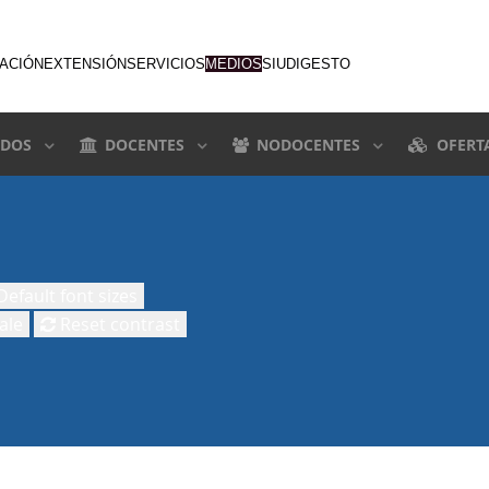
GACIÓN
EXTENSIÓN
SERVICIOS
MEDIOS
SIU
DIGESTO
DOS
DOCENTES
NODOCENTES
OFERT
efault font sizes
ale
Reset contrast