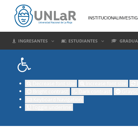
INSTITUCIONAL
INVESTI
INGRESANTES
ESTUDIANTES
GRADUA
Decrease font size
Increase font size
D
Bright contrast
Dark contrast
Graysc
Keyboard Navigation
Toggle underline