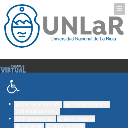
Decrease font size
Increase font size
Default font sizes
Bright contrast
Dark contrast
Grayscale
Reset contrast