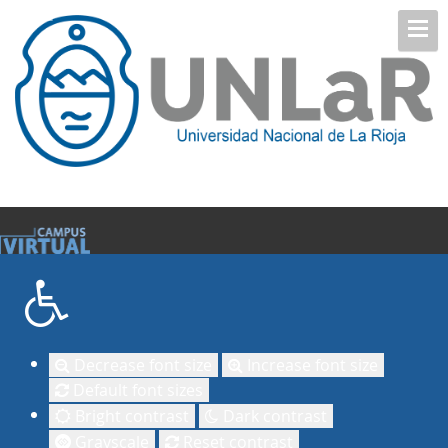
Decrease font size
Increase font size
Default font sizes
Bright contrast
Dark contrast
Grayscale
Reset contrast