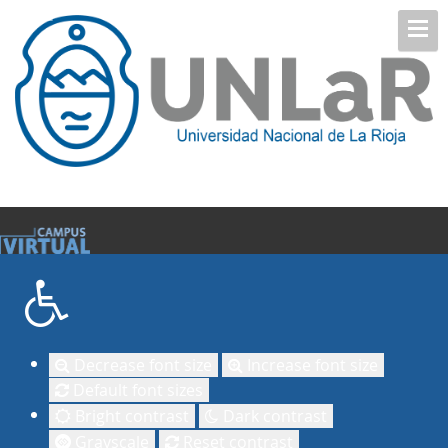
Decrease font size
Increase font size
Default font sizes
Bright contrast
Dark contrast
Grayscale
Reset contrast