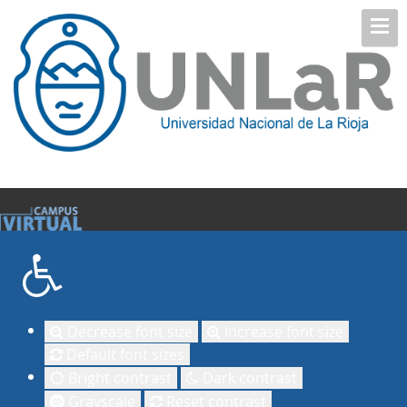
Decrease font size
Increase font size
Default font sizes
Bright contrast
Dark contrast
Grayscale
Reset contrast