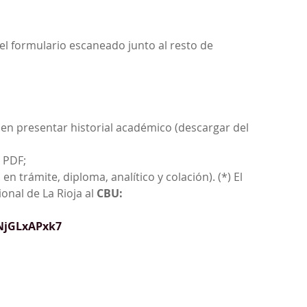
 el formulario escaneado junto al resto de
ben presentar historial académico (descargar del
 PDF;
n trámite, diploma, analítico y colación). (*) El
onal de La Rioja al
CBU:
NjGLxAPxk7