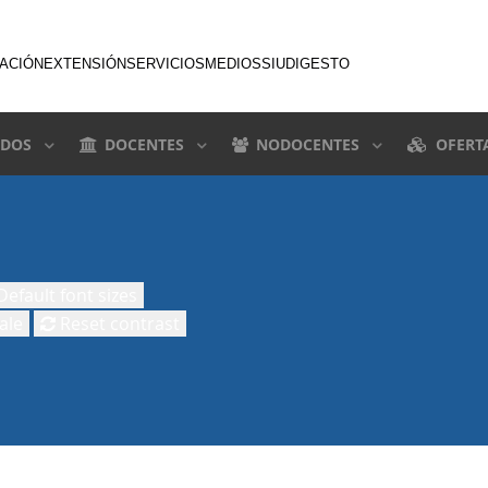
GACIÓN
EXTENSIÓN
SERVICIOS
MEDIOS
SIU
DIGESTO
DOS
DOCENTES
NODOCENTES
OFERT
efault font sizes
ale
Reset contrast