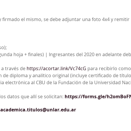
y firmado el mismo, se debe adjuntar una foto 4x4 y remitir
so);
gunda hoja + finales) | Ingresantes del 2020 en adelante de
r a través de
https://acortar.link/Vc74cG
para recibirlo como
diploma y analítico original (incluye certificado de título e
ia electrónica al CBU de la Fundación de la Universidad Naci
S
s datos que allí se solicitan:
https://forms.gle/h2omBoF
academica.titulos@unlar.edu.ar