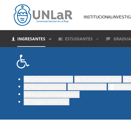
INSTITUCIONAL
INVESTI
INGRESANTES
ESTUDIANTES
GRADUA
Decrease font size
Increase font size
D
Bright contrast
Dark contrast
Graysc
Keyboard Navigation
Toggle underline