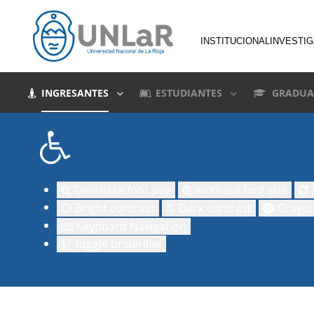
INSTITUCIONAL
INVESTI
INGRESANTES
ESTUDIANTES
GRADUA
Decrease font size
Increase font size
D
Bright contrast
Dark contrast
Graysc
Keyboard Navigation
Toggle underline