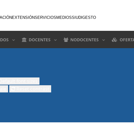
GACIÓN
EXTENSIÓN
SERVICIOS
MEDIOS
SIU
DIGESTO
DOS
DOCENTES
NODOCENTES
OFERT
efault font sizes
ale
Reset contrast