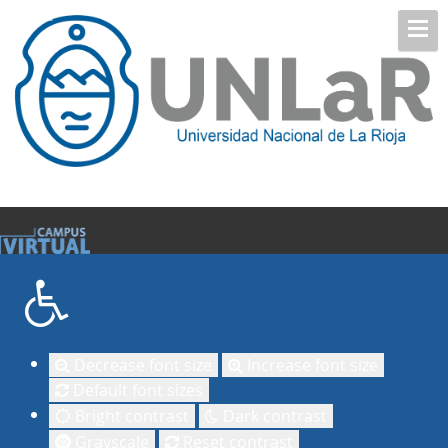
Decrease font size
Increase font size
Default font sizes
Bright contrast
Dark contrast
Grayscale
Reset contrast