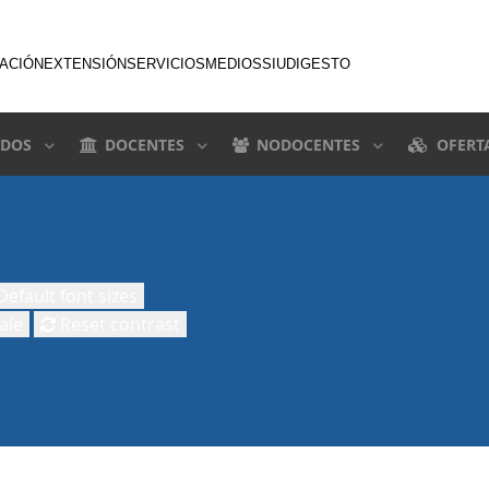
GACIÓN
EXTENSIÓN
SERVICIOS
MEDIOS
SIU
DIGESTO
DOS
DOCENTES
NODOCENTES
OFERT
efault font sizes
ale
Reset contrast