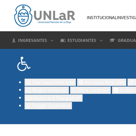
INSTITUCIONAL
INVESTI
INGRESANTES
ESTUDIANTES
GRADUA
Decrease font size
Increase font size
D
Bright contrast
Dark contrast
Graysc
Keyboard Navigation
Toggle underline