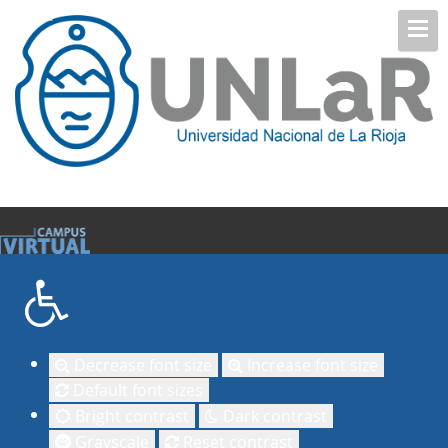
Decrease font size
Increase font size
Default font sizes
Bright contrast
Dark contrast
Grayscale
Reset contrast