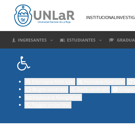
INSTITUCIONAL
INVESTI
INGRESANTES
ESTUDIANTES
GRADUA
Decrease font size
Increase font size
D
Bright contrast
Dark contrast
Graysc
Keyboard Navigation
Toggle underline