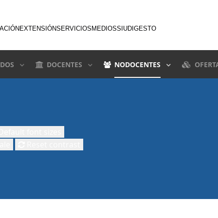
GACIÓN
EXTENSIÓN
SERVICIOS
MEDIOS
SIU
DIGESTO
DOS
DOCENTES
NODOCENTES
OFERT
efault font sizes
ale
Reset contrast