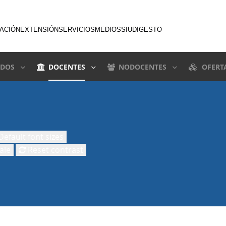
GACIÓN
EXTENSIÓN
SERVICIOS
MEDIOS
SIU
DIGESTO
DOS
DOCENTES
NODOCENTES
OFERT
efault font sizes
ale
Reset contrast