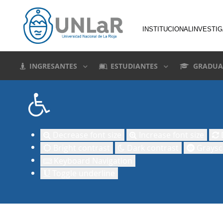
INSTITUCIONAL
INVESTI
INGRESANTES
ESTUDIANTES
GRADUA
Decrease font size
Increase font size
D
Bright contrast
Dark contrast
Graysc
Keyboard Navigation
Toggle underline