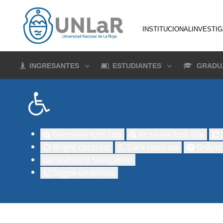
INSTITUCIONAL
INVESTI
INGRESANTES
ESTUDIANTES
GRADU
Decrease font size
Increase font size
D
Bright contrast
Dark contrast
Graysc
Keyboard Navigation
Toggle underline