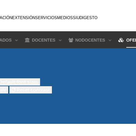
GACIÓN
EXTENSIÓN
SERVICIOS
MEDIOS
SIU
DIGESTO
ADOS
DOCENTES
NODOCENTES
OFE
efault font sizes
ale
Reset contrast