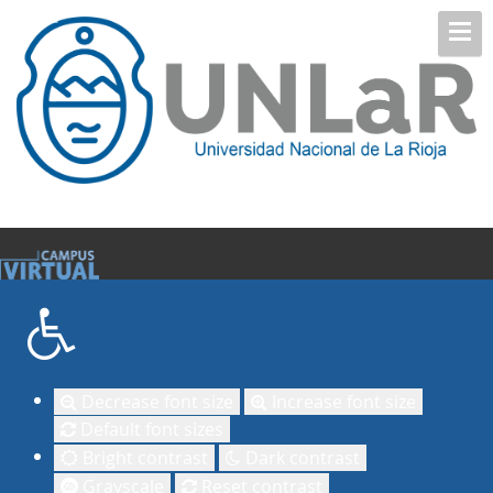
Decrease font size
Increase font size
Default font sizes
Bright contrast
Dark contrast
Grayscale
Reset contrast