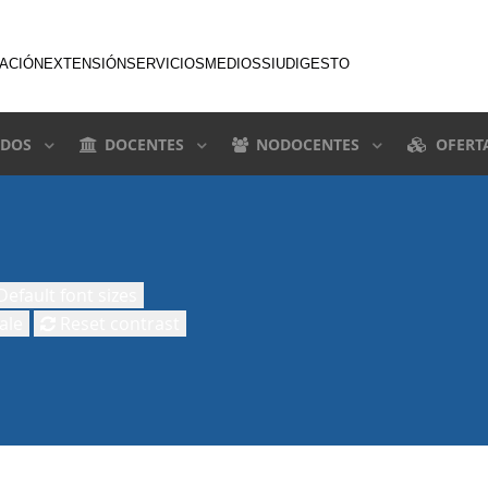
GACIÓN
EXTENSIÓN
SERVICIOS
MEDIOS
SIU
DIGESTO
DOS
DOCENTES
NODOCENTES
OFERT
efault font sizes
ale
Reset contrast