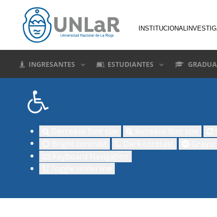
INSTITUCIONAL
INVESTI
INGRESANTES
ESTUDIANTES
GRADUA
Decrease font size
Increase font size
D
Bright contrast
Dark contrast
Graysc
Keyboard Navigation
Toggle underline