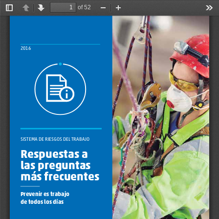
of 52
Toggle
Previous
Next
Zoom
Zoom
Too
Sidebar
Out
In
1
2016
SISTEMA DE RIESGOS DEL TRABA JO
Respuestas a 
las preguntas 
más frecuentes
Prevenir es trabajo
de todos los días